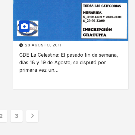
n
o
p
c
e
h
o
e
n
a
a
23 AGOSTO, 2011
l
t
R
CDE La Celestina: El pasado fin de semana,
o
e
días 18 y 19 de Agosto; se disputó por
l
primera vez un…
n
o
a
c
c
a
i
l
d
i
nación
e
2
3
e
N
n
a
t