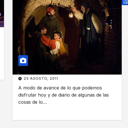
t
m
CE
r
o
E
e
r
l
p
F
é
o
e
s
r
s
e
e
t
n
l
i
e
G
v
l
r
a
F
a
l
25 AGOSTO, 2011
e
n
C
A modo de avance de lo que podemos
s
T
e
disfrutar hoy y de diario de algunas de las
t
e
l
cosas de lo…
i
a
e
v
t
s
a
r
t
l