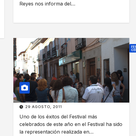
Reyes nos informa del…
FE
CE
«
L
a
s
a
c
e
29 AGOSTO, 2011
i
Uno de los éxitos del Festival más
t
celebrados de este año en el Festival ha sido
u
la representación realizada en…