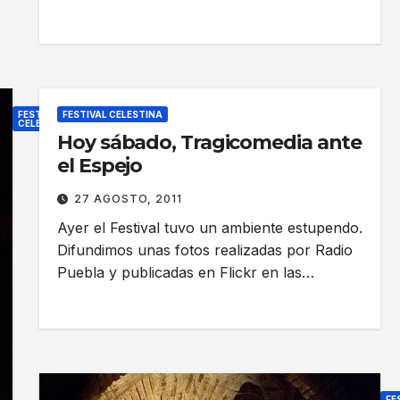
n
a
s
»
u
FESTIVAL
FESTIVAL CELESTINA
n
CELESTINA
Hoy sábado, Tragicomedia ante
C
el Espejo
a
o
g
n
27 AGOSTO, 2011
n
j
Ayer el Festival tuvo un ambiente estupendo.
í
u
Difundimos unas fotos realizadas por Radio
f
r
Puebla y publicadas en Flickr en las…
i
o
c
s
o
d
e
e
n
A
FE