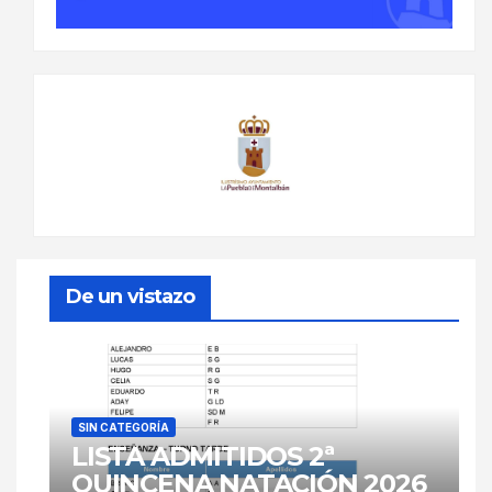
De un vistazo
SIN CATEGORÍA
LISTA ADMITIDOS 2ª
QUINCENA NATACIÓN 2026