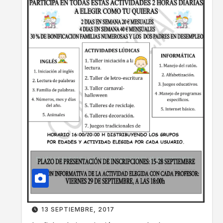
c
a
r
n
i
o
p
2
c
0
i
1
o
8
n
e
s
«
a
c
t
i
v
13 SEPTIEMBRE, 2017
i