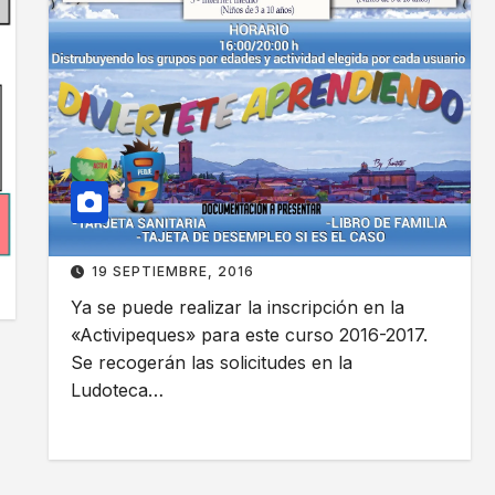
u
e
e
s
s
c
m
u
u
r
n
s
i
o
c
2
i
0
p
1
19 SEPTIEMBRE, 2016
a
6
Ya se puede realizar la inscripción en la
l
–
«Activipeques» para este curso 2016-2017.
e
2
Se recogerán las solicitudes en la
s
0
Ludoteca…
–
1
v
7
e