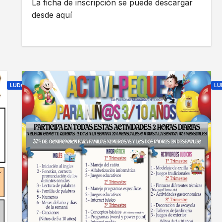
-
La ficha de inscripción se puede descargar
desde aquí
p
e
q
u
e
s
LUDOPEQUE
LU
»
A
A
2
c
c
0
t
t
1
i
i
7
v
v
-
i
i
2
-
p
0
p
e
1
e
q
8
q
u