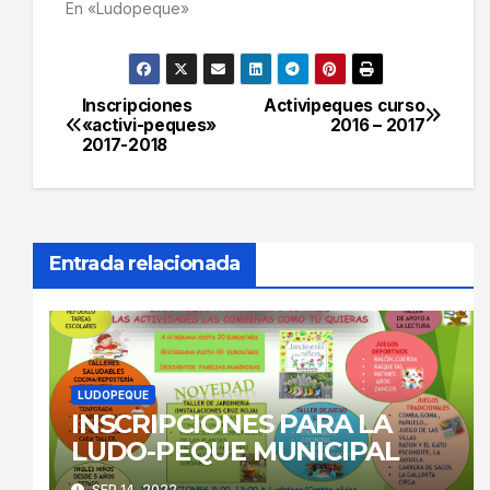
En «Ludopeque»
Inscripciones
Activipeques curso
Navegación
«activi-peques»
2016 – 2017
2017-2018
de
entradas
Entrada relacionada
LUDOPEQUE
INSCRIPCIONES PARA LA
LUDO-PEQUE MUNICIPAL
SEP 14, 2022