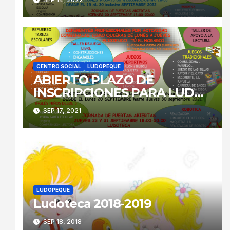
CENTRO SOCIAL
LUDOPEQUE
ABIERTO PLAZO DE
INSCRIPCIONES PARA LUDO
PEQUE
SEP 17, 2021
LUDOPEQUE
Ludoteca 2018-2019
SEP 18, 2018