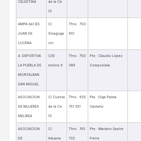
CELESTINA
de la Cé
13
AMPA del IES
C/
Tfno.: 750
JUAN DE
Sinagoga
951
LUCENA
s/n
A. DEPORTIVA
C/El
Tfno.: 750
Pte.: Claudio López
LA PUEBLA DE
molino 9
389
Compostela
MONTALBAN
SAN MIGUEL
ASOCIACION
C/ Cuesta
Tfno.: 925
Pta.: Olga Palma
DE MUJERES
de la Ce
751 351
Castaño
MELIBEA
13
ASOCIACION
C/
Tfno.: 745
Pte.: Mariano Sastre
DE
Aduana
732
Freire