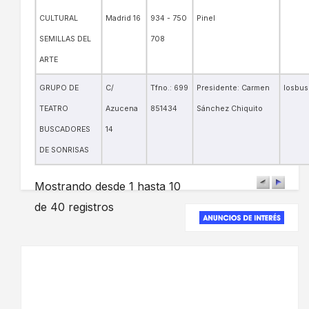
CULTURAL
Madrid 16
934 - 750
Pinel
SEMILLAS DEL
708
ARTE
GRUPO DE
C/
Tfno.: 699
Presidente: Carmen
losbus
TEATRO
Azucena
851434
Sánchez Chiquito
BUSCADORES
14
DE SONRISAS
Mostrando desde 1 hasta 10
de 40 registros