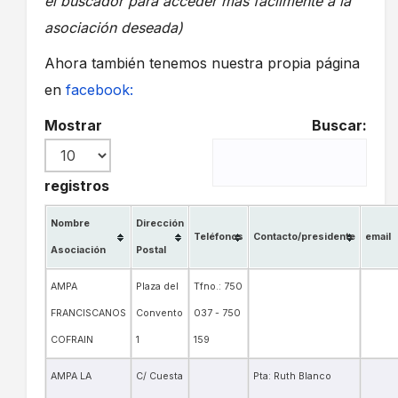
el buscador para acceder más facilmente a la
asociación deseada)
Ahora también tenemos nuestra propia página
en
facebook:
Mostrar
Buscar:
registros
Nombre
Dirección
Teléfonos
Contacto/presidente
email
Asociación
Postal
AMPA
Plaza del
Tfno.: 750
FRANCISCANOS
Convento
037 - 750
COFRAIN
1
159
AMPA LA
C/ Cuesta
Pta: Ruth Blanco