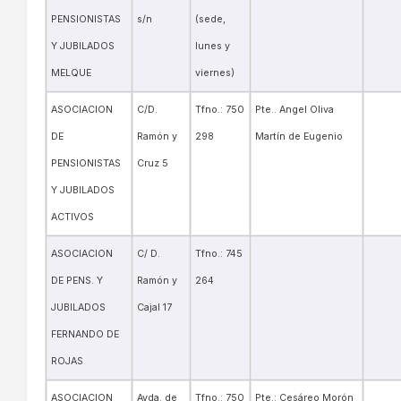
PENSIONISTAS
s/n
(sede,
Y JUBILADOS
lunes y
MELQUE
viernes)
ASOCIACION
C/D.
Tfno.: 750
Pte.. Angel Oliva
DE
Ramón y
298
Martín de Eugenio
PENSIONISTAS
Cruz 5
Y JUBILADOS
ACTIVOS
ASOCIACION
C/ D.
Tfno.: 745
DE PENS. Y
Ramón y
264
JUBILADOS
Cajal 17
FERNANDO DE
ROJAS
ASOCIACION
Avda. de
Tfno.: 750
Pte.: Cesáreo Morón