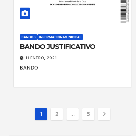
BANDOS
INFORMACIÓN MUNICIPAL
BANDO JUSTIFICATIVO
11 ENERO, 2021
BANDO
Paginación
1
2
…
5
de