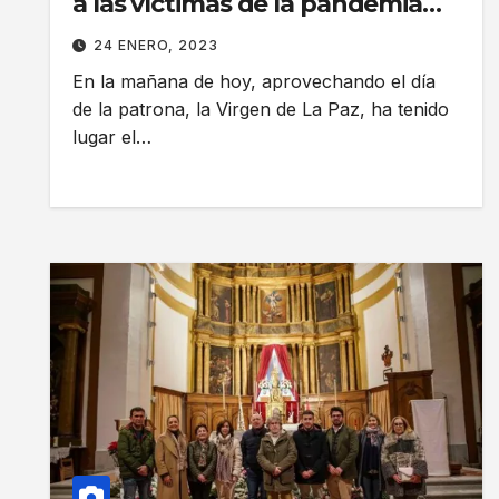
a las víctimas de la pandemia
provocada por la COVID-19
24 ENERO, 2023
En la mañana de hoy, aprovechando el día
de la patrona, la Virgen de La Paz, ha tenido
lugar el…