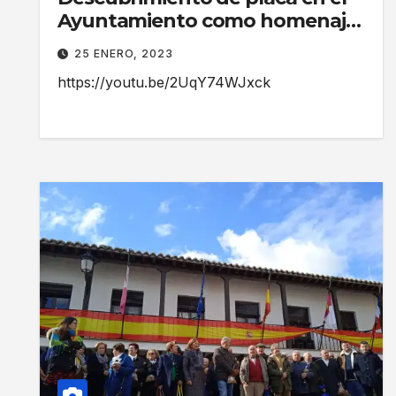
Ayuntamiento como homenaje
a las víctimas de la pandemia
25 ENERO, 2023
provocada por la COVID-19
https://youtu.be/2UqY74WJxck