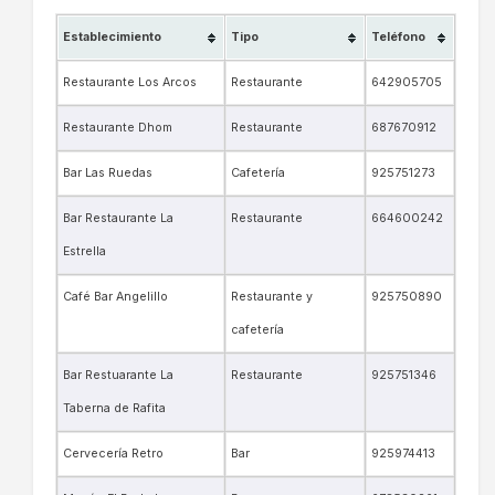
Establecimiento
Tipo
Teléfono
Restaurante Los Arcos
Restaurante
642905705
Restaurante Dhom
Restaurante
687670912
Bar Las Ruedas
Cafetería
925751273
Bar Restaurante La
Restaurante
664600242
Estrella
Café Bar Angelillo
Restaurante y
925750890
cafetería
Bar Restuarante La
Restaurante
925751346
Taberna de Rafita
Cervecería Retro
Bar
925974413