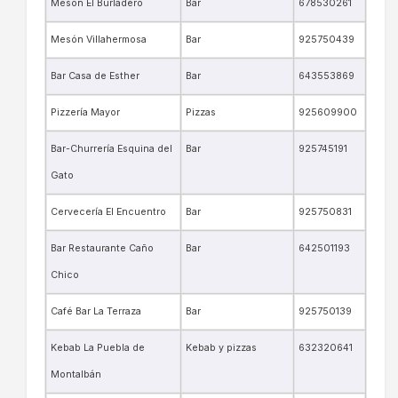
Mesón El Burladero
Bar
678530261
Mesón Villahermosa
Bar
925750439
Bar Casa de Esther
Bar
643553869
Pizzería Mayor
Pizzas
925609900
Bar-Churrería Esquina del
Bar
925745191
Gato
Cervecería El Encuentro
Bar
925750831
Bar Restaurante Caño
Bar
642501193
Chico
Café Bar La Terraza
Bar
925750139
Kebab La Puebla de
Kebab y pizzas
632320641
Montalbán