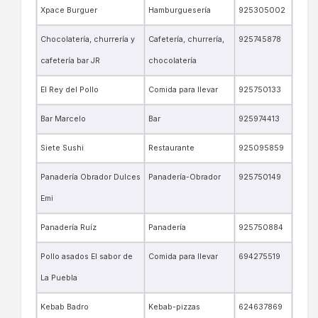
Xpace Burguer
Hamburguesería
925305002
Chocolatería, churrería y
Cafetería, churrería,
925745878
cafetería bar JR
chocolatería
El Rey del Pollo
Comida para llevar
925750133
Bar Marcelo
Bar
925974413
Siete Sushi
Restaurante
925095859
Panadería Obrador Dulces
Panadería-Obrador
925750149
Emi
Panadería Ruíz
Panadería
925750884
Pollo asados El sabor de
Comida para llevar
694275519
La Puebla
Kebab Badro
Kebab-pizzas
624637869