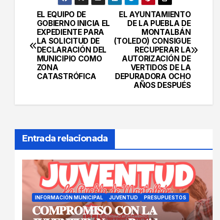
EL EQUIPO DE
EL AYUNTAMIENTO
Navegación
GOBIERNO INICIA EL
DE LA PUEBLA DE
EXPEDIENTE PARA
MONTALBÁN
de
LA SOLICITUD DE
(TOLEDO) CONSIGUE
DECLARACIÓN DEL
RECUPERAR LA
entradas
MUNICIPIO COMO
AUTORIZACIÓN DE
ZONA
VERTIDOS DE LA
CATASTRÓFICA
DEPURADORA OCHO
AÑOS DESPUÉS
Entrada relacionada
INFORMACIÓN MUNICIPAL
JUVENTUD
PRESUPUESTOS
𝐂𝐎𝐌𝐏𝐑𝐎𝐌𝐈𝐒𝐎 𝐂𝐎𝐍 𝐋𝐀