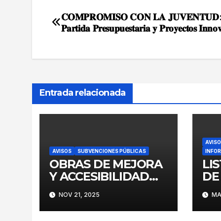
𝐂𝐎𝐌𝐏𝐑𝐎𝐌𝐈𝐒𝐎 𝐂𝐎𝐍 𝐋𝐀 𝐉𝐔𝐕𝐄𝐍𝐓𝐔𝐃: 
Navegación
𝐏𝐚𝐫𝐭𝐢𝐝𝐚 𝐏𝐫𝐞𝐬𝐮𝐩𝐮𝐞𝐬𝐭𝐚𝐫𝐢𝐚 𝐲 𝐏𝐫𝐨𝐲𝐞𝐜𝐭𝐨𝐬 𝐈𝐧𝐧𝐨
de
entradas
Entrada relacionada
AVIS
AVISOS
SUBVENCIONES PÚBLICAS
INFOR
OBRAS DE MEJORA
LI
Y ACCESIBILIDAD
DE
EN EL CENTRO
LA
NOV 21, 2025
MAR
CÍVICO Y DE
IN
FORMACIÓN