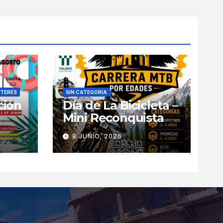
NTERÉS
SIN CATEGORÍA
ción
Día de La Bicicleta –
Mini Reconquista
8 JUNIO, 2026