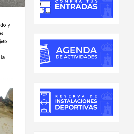
ado y
𝐞
𝐞𝐭𝐨
 la