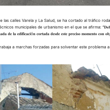
e las calles Varela y La Salud, se ha cortado al tráfico rod
écnicos municipales de urbanismo en el que se afirma: “𝐃𝐞𝐛
𝐡𝐚𝐝𝐚 𝐝𝐞 𝐥𝐚 𝐞𝐝𝐢𝐟𝐢𝐜𝐚𝐜𝐢ó𝐧 𝐜𝐨𝐫𝐭𝐚𝐝𝐚 𝐝𝐞𝐬𝐝𝐞 𝐞𝐬𝐭𝐞 𝐩𝐫𝐞𝐜𝐢𝐬𝐨 𝐦𝐨𝐦𝐞𝐧𝐭𝐨 𝐜𝐨𝐧 𝐨𝐛
rabaja a marchas forzadas para solventar este problema a