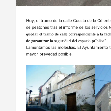
Hoy, el tramo de la calle Cuesta de la Cé entr
de peatones tras el informe de los servicios t
𝐪𝐮𝐞𝐝𝐚𝐫 𝐞𝐥 𝐭𝐫𝐚𝐦𝐨 𝐝𝐞 𝐜𝐚𝐥𝐥𝐞 𝐜𝐨𝐫𝐫𝐞𝐬𝐩𝐨𝐧𝐝𝐢𝐞𝐧𝐭𝐞 𝐚 𝐥𝐚 𝐟𝐚𝐜
𝐝𝐞 𝐠𝐚𝐫𝐚𝐧𝐭𝐢𝐳𝐚𝐫 𝐥𝐚 𝐬𝐞𝐠𝐮𝐫𝐢𝐝𝐚𝐝 𝐝𝐞𝐥 𝐞𝐬𝐩𝐚𝐜𝐢𝐨 𝐩ú𝐛𝐥𝐢𝐜𝐨”
Lamentamos las molestias. El Ayuntamiento t
mayor brevedad posible.