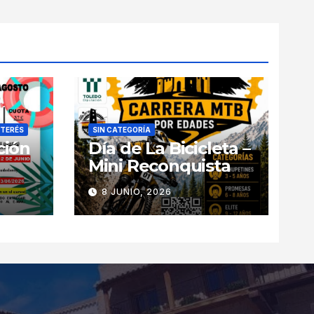
NTERÉS
SIN CATEGORÍA
ción
Día de La Bicicleta –
Mini Reconquista
8 JUNIO, 2026