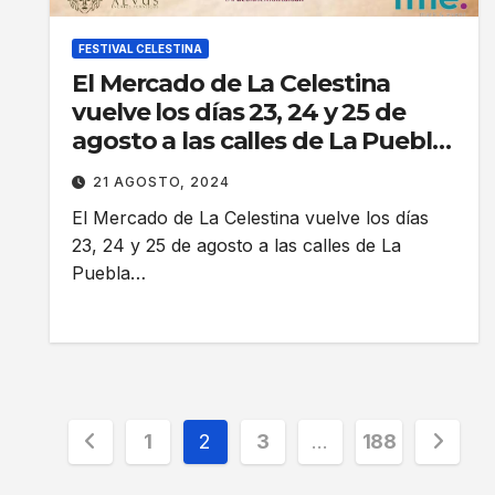
FESTIVAL CELESTINA
El Mercado de La Celestina
vuelve los días 23, 24 y 25 de
agosto a las calles de La Puebla
de Montalbán.
21 AGOSTO, 2024
El Mercado de La Celestina vuelve los días
23, 24 y 25 de agosto a las calles de La
Puebla…
Paginación
1
2
3
…
188
de