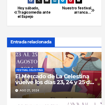
Hoy sábado,
Nuestro festival
Navegación
Tragicomedia ante
arranca…
el Espejo
de
entradas
Entrada relacionada
FESTIVAL CELESTINA
El Mercado de La Celestina
vuelve los días 23, 24 y 25 de
agosto a las calles de La
AGO 21, 2024
Puebla de Montalbán.