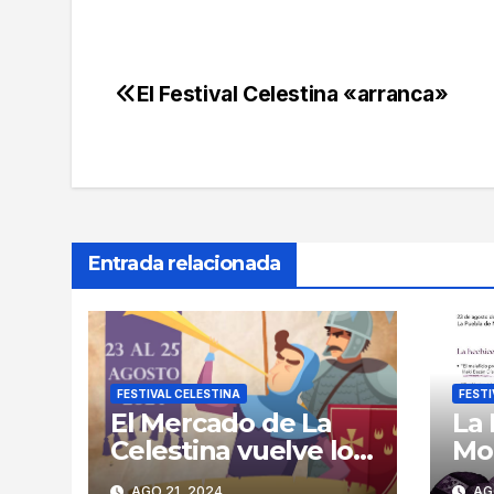
El Festival Celestina «arranca»
Navegación
de
entradas
Entrada relacionada
FESTIVAL CELESTINA
FESTI
El Mercado de La
La
Celestina vuelve los
Mo
días 23, 24 y 25 de
epi
AGO 21, 2024
AGO