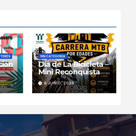
NTERÉS
SIN CATEGORÍA
ción
Día de La Bicicleta –
Mini Reconquista
8 JUNIO, 2026