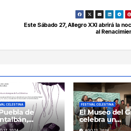
Este Sábado 27, Allegro XXI abrirá la no
al Renacimie
VAL CELESTINA
FESTIVAL CELESTINA
 Puebla de
El Museo del G
ntalbán,
celebra un
centro del I
entremés de
 17, 2024
AGO 13, 2024