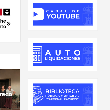
che
nto
reco