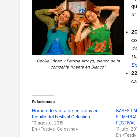
qu
pr
20
co
de
De
Cecilia López y Patricia Arroyo, elenco de la
En
compañia "Mente en Blanco"
22
ca
Relacionado
Horario de venta de entradas en
BASES PA
taquilla del Festival Celestina
EL MERCA
19 agosto, 2015
FESTIVAL
En «Festival Celestina»
11 julio, 2
En «Festiv