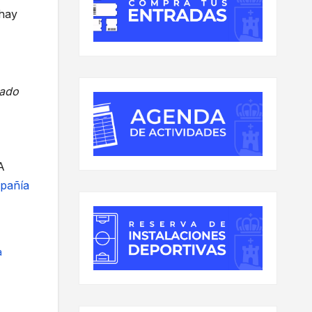
 hay
rado
A
mpañía
a