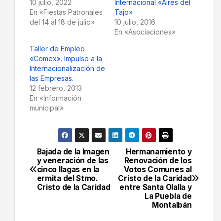
10 julio, 2022
Internacional «Aires del
En «Fiestas Patronales
Tajo»
del 14 al 18 de julio»
10 julio, 2016
En «Asociaciones»
Taller de Empleo
«Comex». Impulso a la
Internacionalización de
las Empresas.
12 febrero, 2013
En «Información
municipal»
Bajada de la Imagen
Hermanamiento y
Navegación
y veneración de las
Renovación de los
cinco llagas en la
Votos Comunes al
de
ermita del Stmo.
Cristo de la Caridad
Cristo de la Caridad
entre Santa Olalla y
entradas
La Puebla de
Montalbán