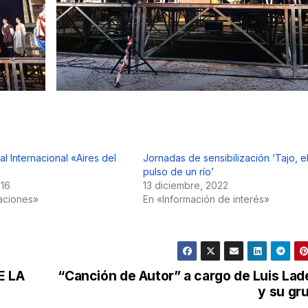
val Internacional «Aires del
Jornadas de sensibilización ‘Tajo, e
pulso de un río’
016
13 diciembre, 2022
aciones»
En «Información de interés»
E LA
“Canción de Autor” a cargo de Luis Lad
y su gr