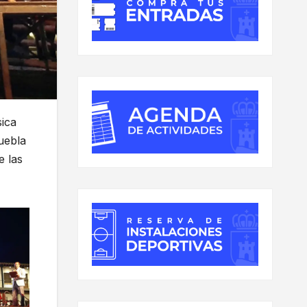
sica
uebla
e las