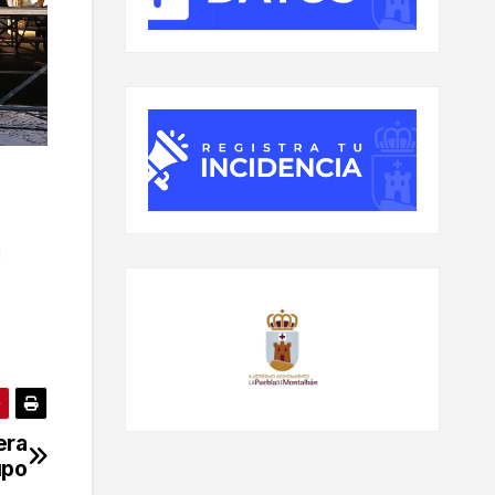
l
era
upo