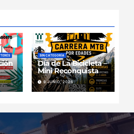
NTERÉS
SIN CATEGORÍA
ción
Día de La Bicicleta –
Mini Reconquista
8 JUNIO, 2026