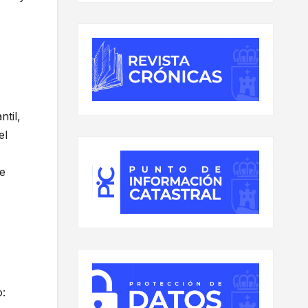
til,
el
e
o: