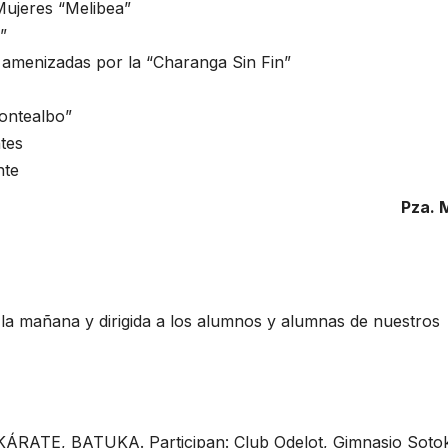
Mujeres “Melibea”
”
s amenizadas por la “Charanga Sin Fin”
Montealbo”
ntes
nte
Pza. 
la mañana y dirigida a los alumnos y alumnas de nuestros
RATE, BATUKA. Participan: Club Odelot, Gimnasio Soto