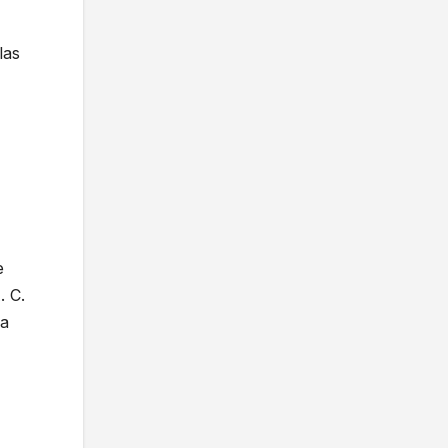
las
e
. C.
la