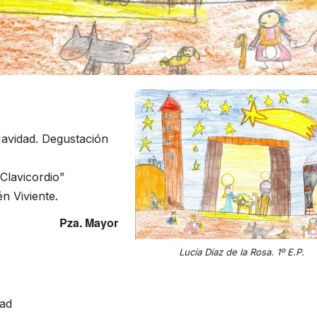
Navidad. Degustación
“Clavicordio”
n Viviente.
Pza. Mayor
Lucía Díaz de la Rosa. 1º E.P.
dad