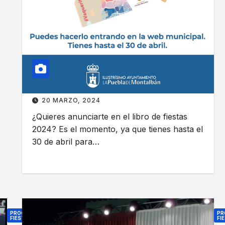
r
i
o
d
d
a
e
d
f
e
i
n
e
e
s
l
20 MARZO, 2024
t
L
¿Quieres anunciarte en el libro de fiestas
a
i
2024? Es el momento, ya que tienes hasta el
s
b
30 de abril para…
2
r
0
o
2
d
4
e
F
PROGRAMA
P
i
FIESTAS
FI