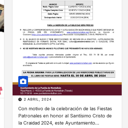
i
d
n
e
f
F
o
i
r
e
s
a
t
t
a
i
s
v
2
a
0
s
2
o
4
b
2 ABRIL, 2024
r
Con motivo de la celebración de las Fiestas
e
Patronales en honor al Santísimo Cristo de
l
la Craidad 2024, este Ayuntamiento…