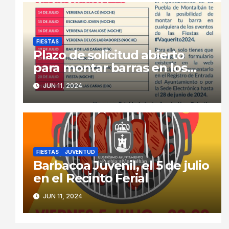
FIESTAS
Plazo de solicitud abierto
para montar barras en los
eventos de las Fiestas en
JUN 11, 2024
Honor al Stmo. Cristo de la
Caridad 2024.
FIESTAS
JUVENTUD
Barbacoa Juvenil, el 5 de julio
en el Recinto Ferial
JUN 11, 2024