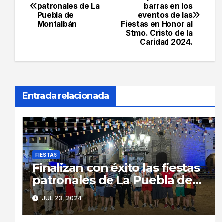
patronales de La
barras en los
de
Puebla de
eventos de las
Montalbán
Fiestas en Honor al
entradas
Stmo. Cristo de la
Caridad 2024.
Entrada relacionada
FIESTAS
Finalizan con éxito las fiestas
patronales de La Puebla de
Montalbán
JUL 23, 2024