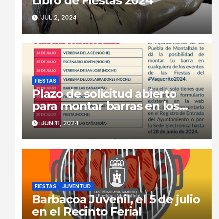
Libro de Fiestas 2024
JUL 2, 2024
FIESTAS
Plazo de solicitud abierto
para montar barras en los
eventos de las Fiestas en
JUN 11, 2024
Honor al Stmo. Cristo de la
Caridad 2024.
FIESTAS
JUVENTUD
Barbacoa Juvenil, el 5 de julio
en el Recinto Ferial