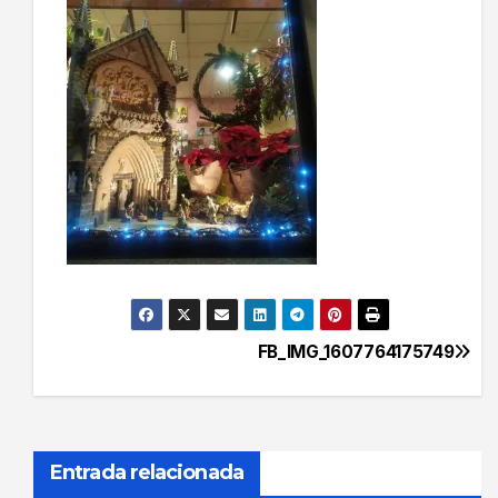
FB_IMG_1607764175749
Navegación
de
entradas
Entrada relacionada