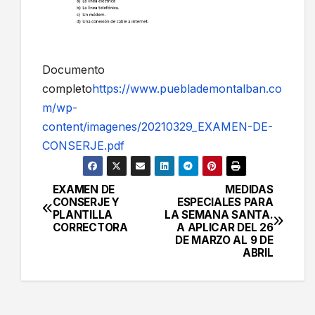
Documento
completo
https://www.pueblademontalban.co
m/wp-
content/imagenes/20210329_EXAMEN-DE-
CONSERJE.pdf
EXAMEN DE
MEDIDAS
Navegación
CONSERJE Y
ESPECIALES PARA
PLANTILLA
LA SEMANA SANTA.
de
CORRECTORA
A APLICAR DEL 26
DE MARZO AL 9 DE
entradas
ABRIL