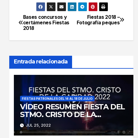
Bases concursos y
Fiestas 2018 –
Navegación
certámenes Fiestas
Fotografía peques
2018
de
entradas
Entrada relacionada
FIESTAS PATRONALES DEL 14 AL 18 DE JULIO
VÍDEO RESUMEN FIESTA DEL
STMO. CRISTO DE LA
CARIDAD 2022
JUL 25, 2022