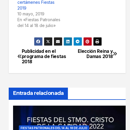
certámenes Fiestas
2019
10 mayo, 2019
En «Fiestas Patronales
del 14 al 18 de julio»
Publicidad en el
Elección Reina y
Navegación
programa de fiestas
Damas 2018
2018
de
entradas
Entrada relacionada
FIESTAS PATRONALES DEL 14 AL 18 DE JULIO