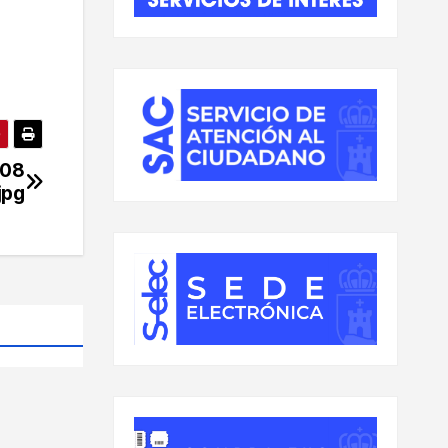
-08
jpg