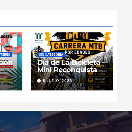
NTERÉS
SIN CATEGORÍA
ción
Día de La Bicicleta –
Mini Reconquista
8 JUNIO, 2026