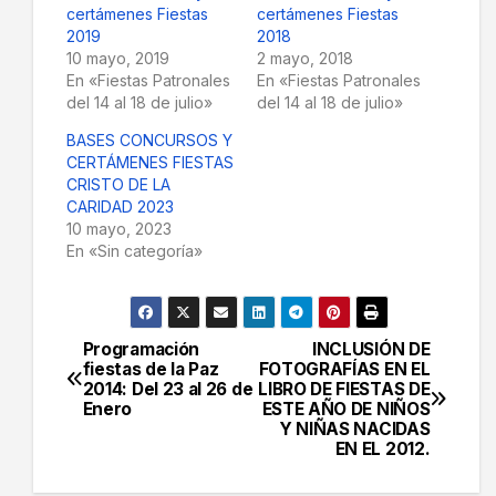
certámenes Fiestas
certámenes Fiestas
2019
2018
10 mayo, 2019
2 mayo, 2018
En «Fiestas Patronales
En «Fiestas Patronales
del 14 al 18 de julio»
del 14 al 18 de julio»
BASES CONCURSOS Y
CERTÁMENES FIESTAS
CRISTO DE LA
CARIDAD 2023
10 mayo, 2023
En «Sin categoría»
Programación
INCLUSIÓN DE
Navegación
fiestas de la Paz
FOTOGRAFÍAS EN EL
2014: Del 23 al 26 de
LIBRO DE FIESTAS DE
de
Enero
ESTE AÑO DE NIÑOS
Y NIÑAS NACIDAS
entradas
EN EL 2012.