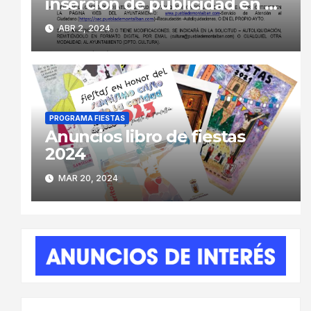
inserción de publicidad en el
Libro de Fiestas 2024
ABR 2, 2024
PROGRAMA FIESTAS
Anuncios libro de fiestas
2024
MAR 20, 2024