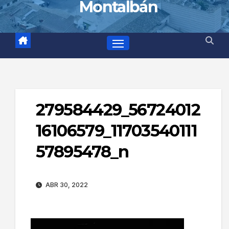
Montalbán
279584429_56724012
16106579_11703540111
57895478_n
ABR 30, 2022