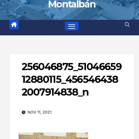
Montalbán
256046875_51046659
12880115_456546438
2007914838_n
NOV 11, 2021