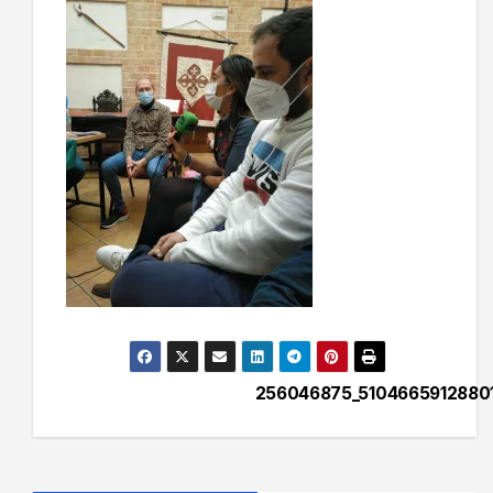
256046875_5104665912880
Navegación
de