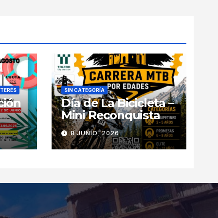
NTERÉS
SIN CATEGORÍA
ción
Día de La Bicicleta –
Mini Reconquista
8 JUNIO, 2026