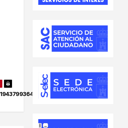
3194379936475_n