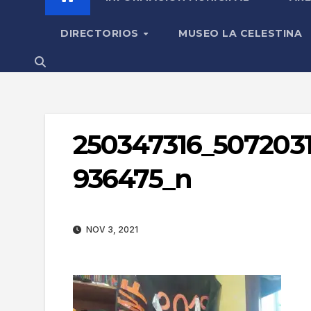
DIRECTORIOS
MUSEO LA CELESTINA
250347316_507203
936475_n
NOV 3, 2021