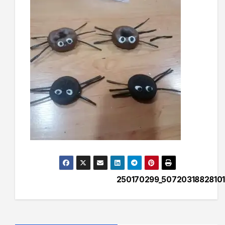
250170299_50720318828101
Navegación
de