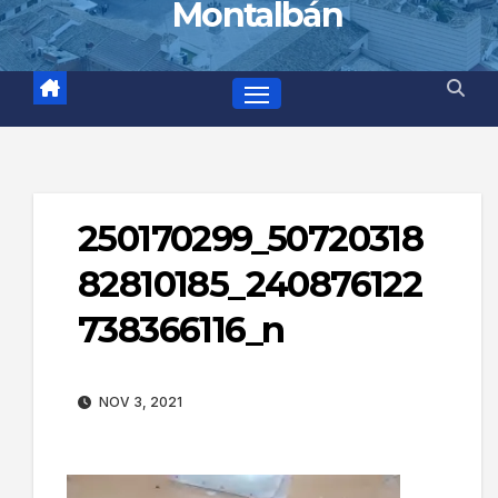
Montalbán
250170299_50720318
82810185_240876122
738366116_n
NOV 3, 2021