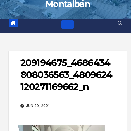
Montalbán
209194675_4686434
808036563_4809624
120271169662_n
JUN 30, 2021