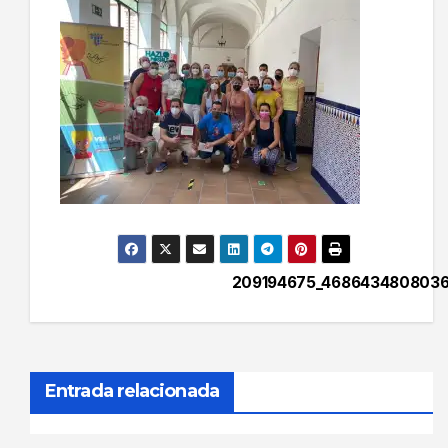
209194675_4686434808036
Navegación
de
entradas
Entrada relacionada