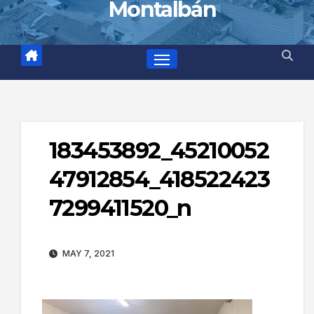
Montalbán
183453892_45210052
47912854_418522423
7299411520_n
MAY 7, 2021