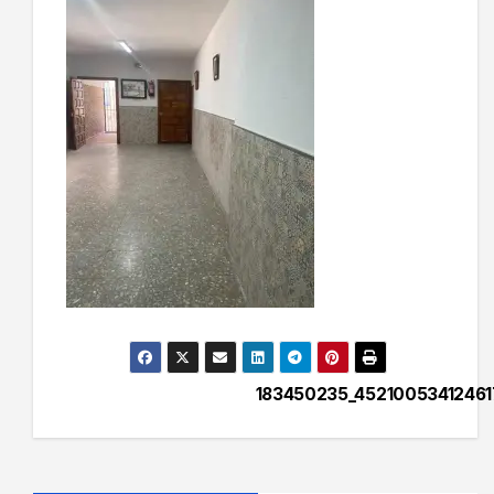
183450235_4521005341246
Navegación
de