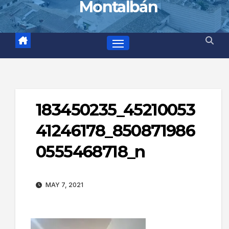
Montalbán
183450235_45210053
41246178_850871986
0555468718_n
MAY 7, 2021