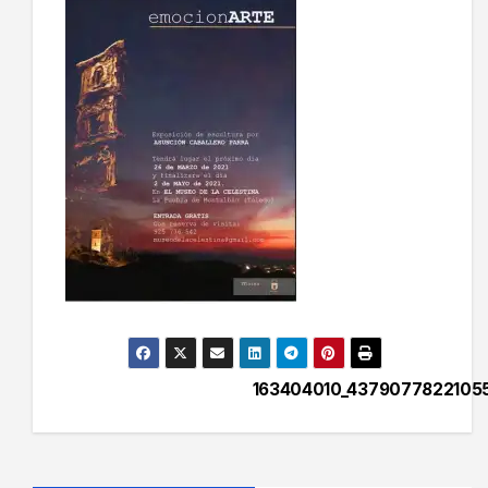
163404010_4379077822105
Navegación
de