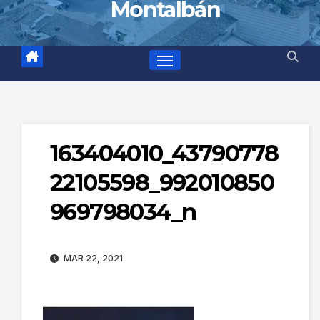
Montalbán
163404010_43790778
22105598_992010850
969798034_n
MAR 22, 2021