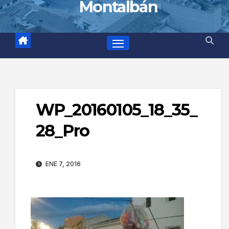
Montalbán
WP_20160105_18_35_
28_Pro
ENE 7, 2016