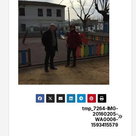
tmp_7264-IMG-
Navegación
20160205-
WA0006-
de
1593415579