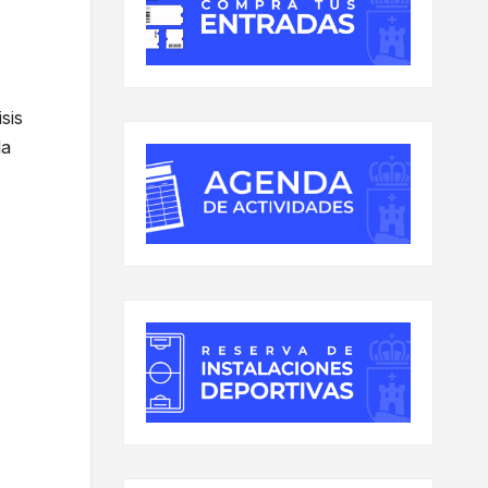
sis
la