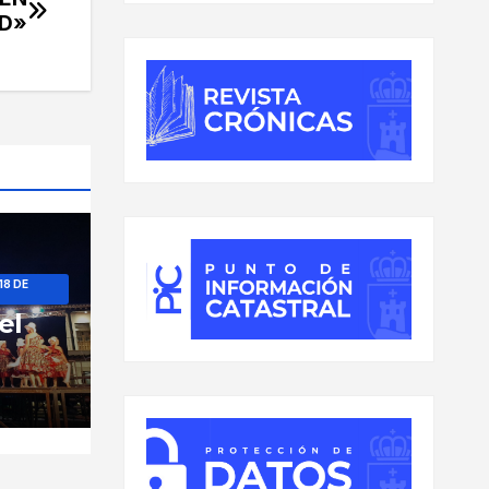
AD»
18 DE
el