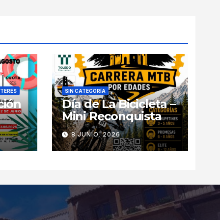
NTERÉS
SIN CATEGORÍA
ción
Día de La Bicicleta –
Mini Reconquista
8 JUNIO, 2026