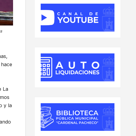
as
nas,
s hace
e La
nemos
 y la
nando