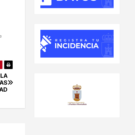
e
 LA
TAS
DAD