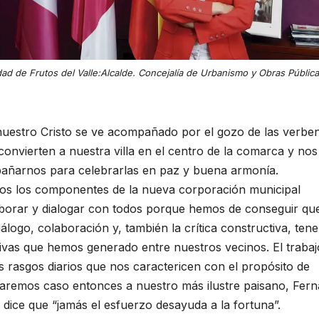
ad de Frutos del Valle:Alcalde. Concejalía de Urbanismo y Obras Públic
a nuestro Cristo se ve acompañado por el gozo de las verbe
 convierten a nuestra villa en el centro de la comarca y no
añarnos para celebrarlas en paz y buena armonía.
todos los componentes de la nueva corporación municipal
aborar y dialogar con todos porque hemos de conseguir qu
álogo, colaboración y, también la crítica constructiva, te
ivas que hemos generado entre nuestros vecinos. El trabajo
os rasgos diarios que nos caractericen con el propósito de
aremos caso entonces a nuestro más ilustre paisano, Fer
 dice que “jamás el esfuerzo desayuda a la fortuna”.