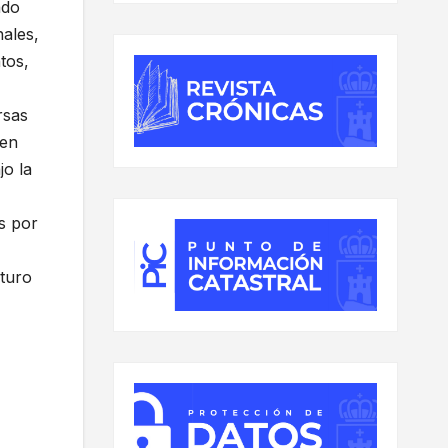
ado
nales,
tos,
rsas
cen
jo la
s por
uturo