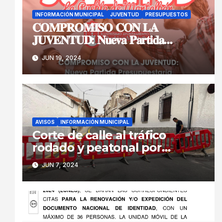
INFORMACIÓN MUNICIPAL
JUVENTUD
PRESUPUESTOS
𝐂𝐎𝐌𝐏𝐑𝐎𝐌𝐈𝐒𝐎 𝐂𝐎𝐍 𝐋𝐀
𝐉𝐔𝐕𝐄𝐍𝐓𝐔𝐃: 𝐍𝐮𝐞𝐯𝐚 𝐏𝐚𝐫𝐭𝐢𝐝𝐚
𝐏𝐫𝐞𝐬𝐮𝐩𝐮𝐞𝐬𝐭𝐚𝐫𝐢𝐚 𝐲 𝐏𝐫𝐨𝐲𝐞𝐜𝐭𝐨𝐬
JUN 19, 2024
𝐈𝐧𝐧𝐨𝐯𝐚𝐝𝐨𝐫𝐞𝐬
AVISOS
INFORMACIÓN MUNICIPAL
Corte de calle al tráfico
rodado y peatonal por
peligro inminente de
JUN 7, 2024
derrumbe