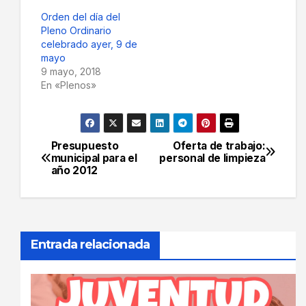
Orden del día del
Pleno Ordinario
celebrado ayer, 9 de
mayo
9 mayo, 2018
En «Plenos»
Presupuesto
Oferta de trabajo:
Navegación
municipal para el
personal de limpieza
año 2012
de
entradas
Entrada relacionada