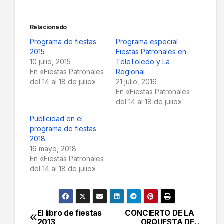
Relacionado
Programa de fiestas
Programa especial
2015
Fiestas Patronales en
10 julio, 2015
TeleToledo y La
En «Fiestas Patronales
Regional
del 14 al 18 de julio»
21 julio, 2016
En «Fiestas Patronales
del 14 al 18 de julio»
Publicidad en el
programa de fiestas
2018
16 mayo, 2018
En «Fiestas Patronales
del 14 al 18 de julio»
El libro de fiestas
CONCIERTO DE LA
Navegación
2013
ORQUESTA DE