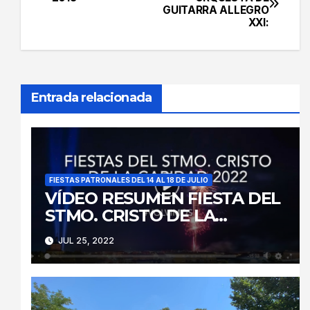
GUITARRA ALLEGRO
de
XXI:
entradas
Entrada relacionada
FIESTAS PATRONALES DEL 14 AL 18 DE JULIO
VÍDEO RESUMEN FIESTA DEL
STMO. CRISTO DE LA
CARIDAD 2022
JUL 25, 2022