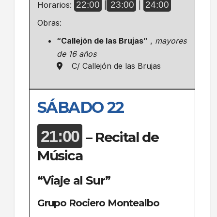
22:00
23:00
24:00
Horarios:
|
|
Obras:
“Callejón de las Brujas”
,
mayores
de 16 años
C/ Callejón de las Brujas
SÁBADO 22
21:00
– Recital de
Música
“Viaje al Sur”
Grupo Rociero Montealbo