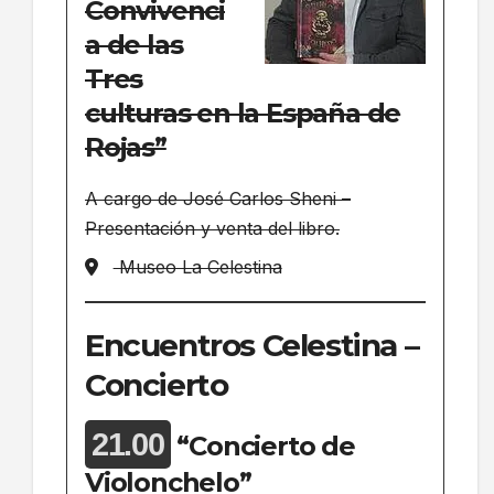
Convivenci
a de las
Tres
culturas en la España de
Rojas”
A cargo de José Carlos Sheni –
Presentación y venta del libro.
Museo La Celestina
Encuentros Celestina –
Concierto
21.00
“Concierto de
Violonchelo”