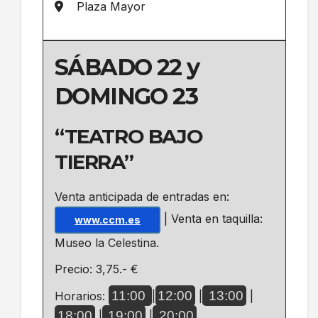
Plaza Mayor
SÁBADO 22 y
DOMINGO 23
“TEATRO BAJO
TIERRA”
Venta anticipada de entradas en:
| Venta en taquilla:
www.ccm.es
Museo la Celestina.
Precio: 3,75.- €
11:00
12:00
13:00
Horarios:
|
|
|
18:00
19:00
20:00
|
|