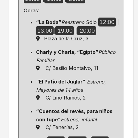
Obras:
12:00
“La Boda”
Reestreno
Sólo
|
13:00
19:00
20:00
|
|
Plaza de la Cruz, 3
Charly y Charla, “Egipto”
Público
Familiar
C/ Basilio Montalvo, 11
“El Patio del Juglar”
Estreno,
Mayores de 14 años
C/ Lino Ramos, 2
“Cuentos del revés, para niños
con tupé”
Estreno, infantil
C/ Tenerías, 2