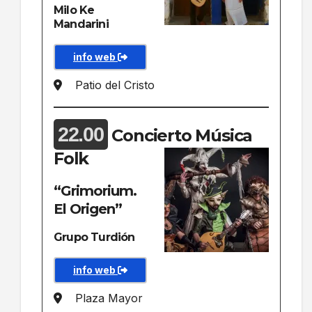
Milo Ke
Mandarini
info web
Patio del Cristo
22.00
Concierto Música
Folk
“Grimorium.
El Origen”
Grupo Turdión
info web
Plaza Mayor