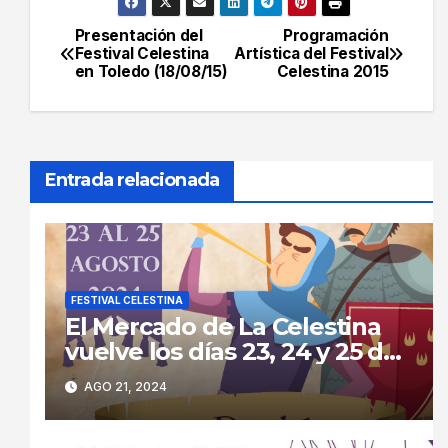
Presentación del
Programación
Navegación
Festival Celestina
Artística del Festival
en Toledo (18/08/15)
Celestina 2015
de
entradas
Entrada relacionada
FESTIVAL CELESTINA
El Mercado de La Celestina
vuelve los días 23, 24 y 25 de
agosto a las calles de La
AGO 21, 2024
Puebla de Montalbán.