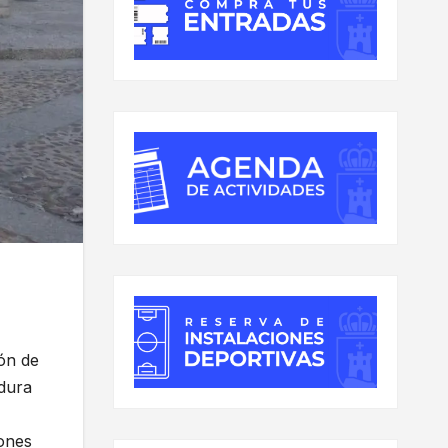
ón de
adura
iones