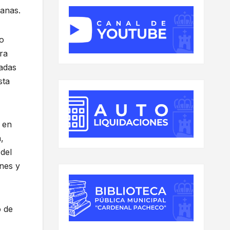
lanas.
ro
ra
nadas
sta
 en
,
del
ines y
o de