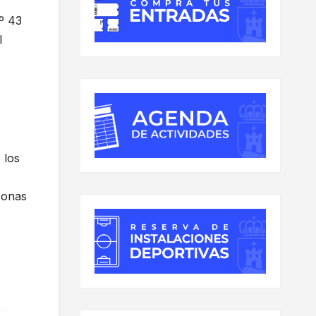
nº 43
l
 los
sonas