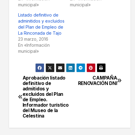
municipal»
municipal»
Listado definitivo de
adminitidos y excluidos
del Plan de Empleo de
La Rinconada de Tajo
23 marzo, 2016
En «Información
municipal»
Aprobación listado
CAMPAÑA
Navegación
definitivo de
RENOVACIÓN DNI
admitidos y
de
excluidos del Plan
de Empleo.
entradas
Informador turístico
del Museo de la
Celestina