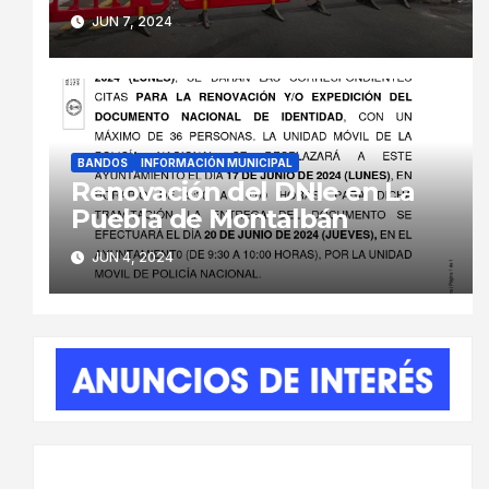
peligro inminente de
JUN 7, 2024
derrumbe
BANDOS
INFORMACIÓN MUNICIPAL
Renovación del DNIe en La
Puebla de Montalbán
JUN 4, 2024