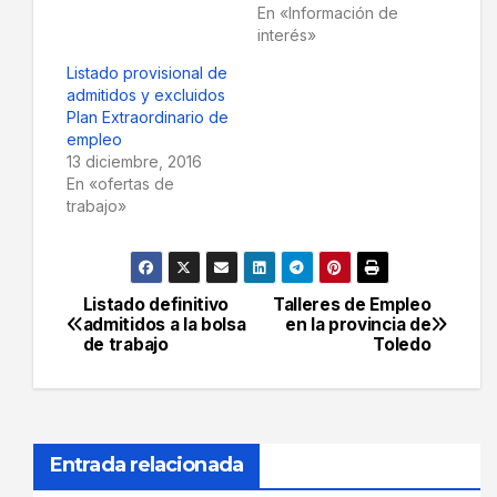
En «Información de
interés»
Listado provisional de
admitidos y excluidos
Plan Extraordinario de
empleo
13 diciembre, 2016
En «ofertas de
trabajo»
Listado definitivo
Talleres de Empleo
Navegación
admitidos a la bolsa
en la provincia de
de trabajo
Toledo
de
entradas
Entrada relacionada