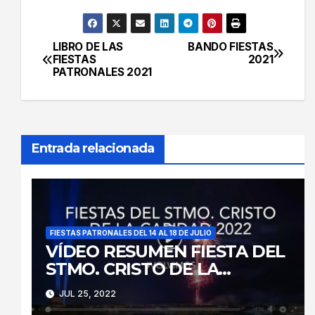
LIBRO DE LAS
BANDO FIESTAS
Navegación
FIESTAS
2021
PATRONALES 2021
de
entradas
Entrada relacionada
FIESTAS PATRONALES DEL 14 AL 18 DE JULIO
VÍDEO RESUMEN FIESTA DEL
STMO. CRISTO DE LA
CARIDAD 2022
JUL 25, 2022