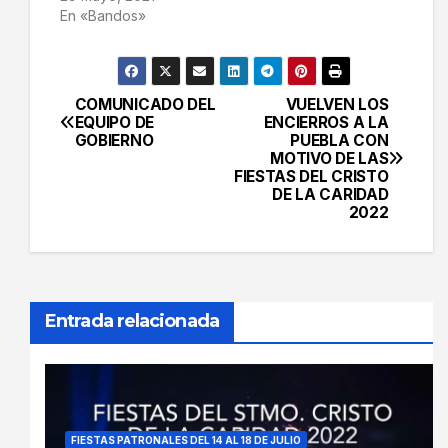
En «Bandos»
COMUNICADO DEL
VUELVEN LOS
Navegación
EQUIPO DE
ENCIERROS A LA
GOBIERNO
PUEBLA CON
de
MOTIVO DE LAS
FIESTAS DEL CRISTO
entradas
DE LA CARIDAD
2022
Entrada relacionada
FIESTAS PATRONALES DEL 14 AL 18 DE JULIO