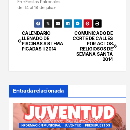
En «Fiestas Patronales
del 14 al 18 de julio»
CALENDARIO
COMUNICADO DE
Navegación
LLENADO DE
CORTE DE CALLES
PISCINAS SISTEMA
POR ACTOS
de
PICADAS II 2014
RELIGIOSOS DE
SEMANA SANTA
entradas
2014
Entrada relacionada
INFORMACIÓN MUNICIPAL
JUVENTUD
PRESUPUESTOS